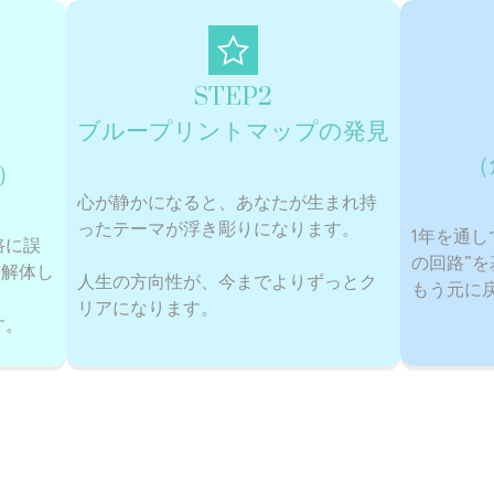
STEP2
ブループリントマップの発見
（
）
心が静かになると、
あなたが生まれ持
ったテーマが浮き彫りになります。
1年を通し
路に誤
の回路”
を解体し
人生の方向性が、今までよりずっとク
もう元に
リアになります。
す。