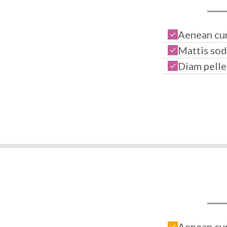
Aenean cur
Mattis sod
Diam pell
Aenean cur