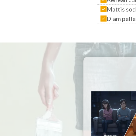
Mattis sod
Diam pell