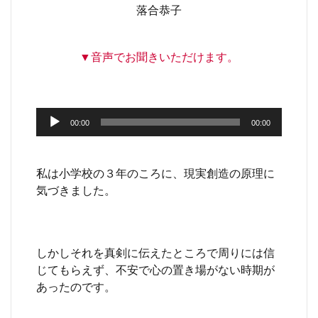
落合恭子
▼音声でお聞きいただけます。
音
00:00
00:00
声
プ
レ
私は小学校の３年のころに、現実創造の原理に
ー
気づきました。
ヤ
ー
しかしそれを真剣に伝えたところで周りには信
じてもらえず、不安で心の置き場がない時期が
あったのです。