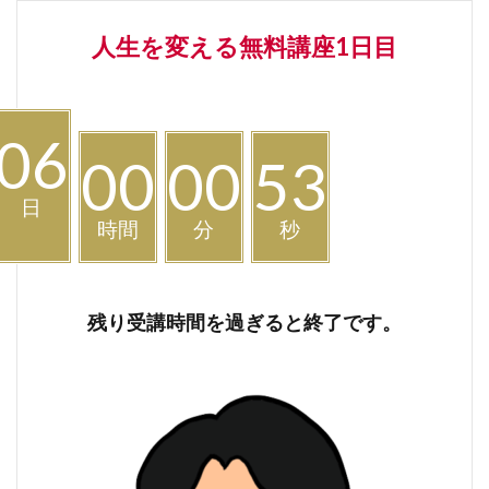
人生を変える無料講座1日目
06
00
00
52
日
時間
分
秒
残り受講時間を過ぎると終了です。