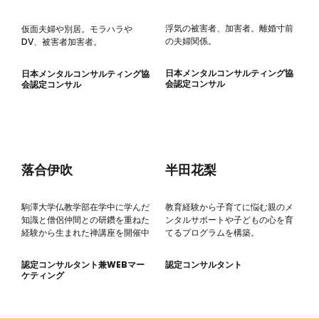
浮気の被害者、加害者。離婚寸前
仮面夫婦や別居。モラハラや
の夫婦関係。
DV、被害者加害者。
日本メンタルコンサルティング協
日本メンタルコンサルティング協
会認定コンサル
会認定コンサル
落合伊吹
半田花梨
駒澤大学仏教学部在学中に学んだ
教育経験から子育てに悩む親のメ
知識と僧侶仲間との研鑽を重ねた
ンタルサポートや子どもの心を育
経験から生まれた禅講座を開催中
てるプログラムを構築。
認定コンサルタント兼WEBマー
認定コンサルタント
ケティング