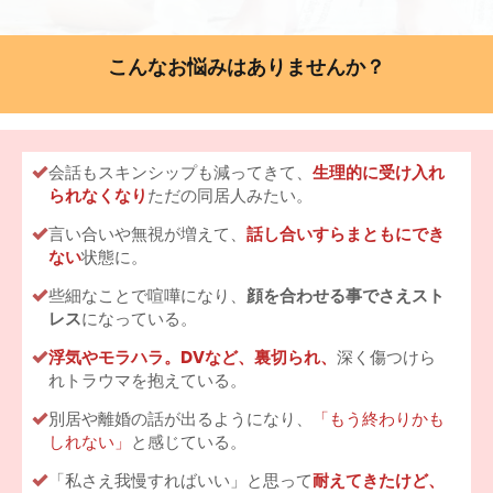
こんなお悩みはありませんか？
会話もスキンシップも減ってきて、
生理的に受け入れ
られなくなり
ただの同居人みたい。
言い合いや無視が増えて、
話し合いすらまともにでき
ない
状態に。
些細なことで喧嘩になり、
顔を合わせる事でさえスト
レス
になっている。
浮気やモラハラ。DVなど、裏切られ、
深く傷つけら
れトラウマを抱えている。
別居や離婚の話が出るようになり、
「もう終わりかも
しれない」
と感じている。
「私さえ我慢すればいい」と思って
耐えてきたけど、