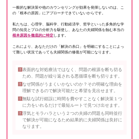
一般的な解決策や他のカウンセリングが効果を発揮しないのは、こ
の「根本の原因」にアプローチできていないからです。
私たちは、心理学、脳科学、行動経済学、哲学といった多角的な学
問の知見とプロの分析力を駆使し、あなたの夫婦関係を蝕む本当の
根本原因を徹底的に特定
します。
これにより、あなただけの「解決の糸口」を明確にすることによっ
て難しい状況であっても夫婦関係の修復が可能になります。
表面的な対処療法ではなく、問題の根源を断ち切る
ため、問題が繰り返される悪循環を断ち切ります。
なぜ関係がうまくいかないのか？その明確な理由を
理解できるので解決可能だと希望を見出せます。
無駄な試行錯誤に時間を費やすことなく解決策１つ
に力をいれるだけで最短ルートで見つけ出せます。
浮気とモラハラという２つの夫婦の問題も同時並行
で解決が可能になるため結果的に夫婦関係は良好に
なります。