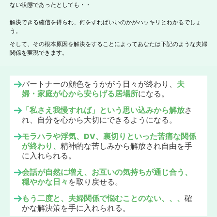
ない状態であったとしても・・
解決できる確信を得
られ、何をすればいいのかがハッキリとわかるでしょ
う。
そして、その根本原因を解決をすることによってあなたは下記のような夫婦
関係を実現できます。
パートナーの顔色をうかがう日々が終わり、
夫
婦・家庭が心から安らげる居場所
になる。
「私さえ我慢すれば」という思い込みから解放
さ
れ、自分を心から大切にできるようになる。
モラハラや浮気、DV、裏切りといった苦痛な関係
が終わり、
精神的な苦しみから解放され自由を手
に入れられる。
会話が自然に増え、お互いの気持ちが通じ合う、
穏やかな日々
を取り戻せる。
もう二度と、夫婦関係で悩むことのない、、、
確
かな解決策を手に入れられる。