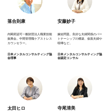
落合則康
安藤妙子
内閣府認可一般財団法人職業技能
嫁姑問題。良好な夫婦関係のパー
振興会。中間管理職ケアストレス
トナーシップの構築、仮面夫婦や
カウンセラー。
喧嘩など。
日本メンタルコンサルティング協
日本メンタルコンサルティング協
会理事
会認定コンサル
寺尾清美
太田ヒロ