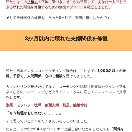
私たちはこの
「核」
の正体に気づき、そこから逆算して、あなた一人でもで
きる壊れた関係を修復するための修復アプローチを確立しました。
そして夫婦関係の修復を、たった3ヶ月で、実際に形にしたのです。
3か月以内に壊れた夫婦関係を修復
私たち日本メンタルコンサルティング協会は、これまでに
1,000名以上の夫
婦、子育て、人間関係、心のご相談
を受けてきました。
カウンセリング技法だけでなく、コーチングや認知行動療法やマインドフル
ネスなどのトレーニングなどクライアントさんに応じてマンツーマンで指導
をします。
別居・モラハラ・喧嘩・仮面夫婦、別居、離婚寸前...
「もう無理かもしれない、、、、」
そう思っている方々をたくさんいらっしゃいました。
なんと、その中の94％がパートナーと話し合いなどをしなくても
「関係を