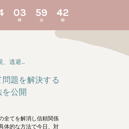
4
03
59
41
日
時
分
秒
逃避...
て問題を解決する
法を公開
の全てを解消し信頼関係
具体的な方法で今日、対