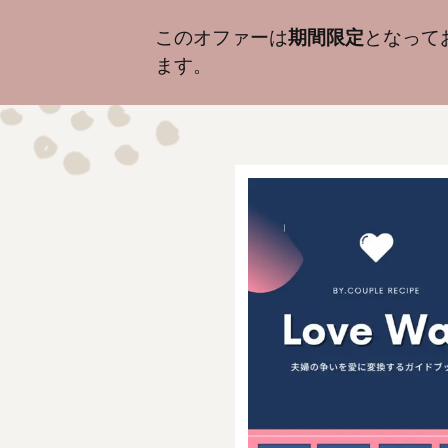
このオファーは
期間限定
となって
ます。