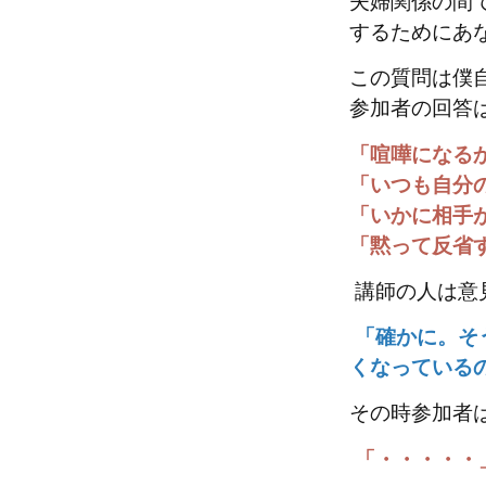
夫婦関係の間
するためにあ
この質問は僕
参加者の回答
「喧嘩になる
「いつも自分
「いかに相手
「黙って反省
講師の人は意
「確かに。そ
くなっている
その時参加者
「・・・・・