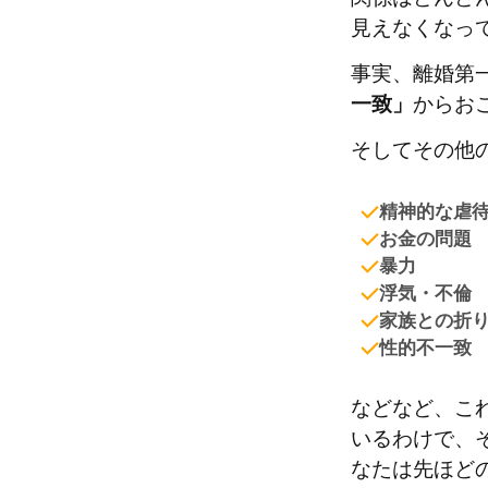
見えなくなっ
事実、離婚第
一致」
からお
そしてその他
精神的な虐
お金の問題
暴力
浮気・不倫
家族との折
性的不一致
などなど、こ
いるわけで、
なたは先ほど