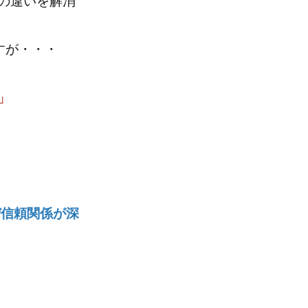
の違いを解消
すが・・・
」
ぜ信頼関係が深