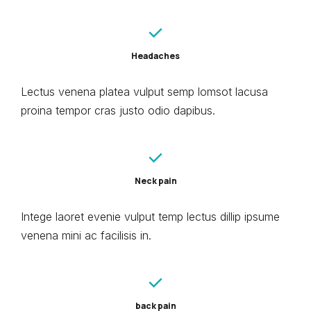
Headaches
Lectus venena platea vulput semp lomsot lacusa
proina tempor cras justo odio dapibus.
Neck pain
Intege laoret evenie vulput temp lectus dillip ipsume
venena mini ac facilisis in.
back pain