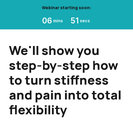
Webinar starting soon:
06
50
mins
secs
We'll show you
step-by-step how
to turn stiffness
and pain into total
flexibility