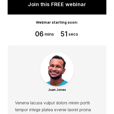
Join this FREE webinar
Webinar starting soon:
06
50
mins
secs
Juan Jones
Venena lacusa vulput dolors minim portti
tempor intege platea evenie laoret proina